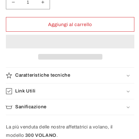
Diminuisci
Aumenta
quantità
quantità
per
per
300
300
Aggiungi al carrello
VO
VO
Caratteristiche tecniche
Link Utili
Sanificazione
La più venduta delle nostre affettatrici a volano, il
modello
300 VOLANO
.