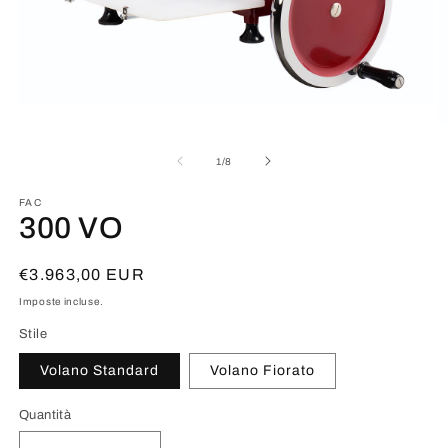
Apri
Ap
contenuti
co
multimediali
mu
su
1
/
8
1
2
in
in
FAC
finestra
fi
300 VO
modale
m
Prezzo
€3.963,00 EUR
di
Imposte incluse.
listino
Stile
Volano Standard
Volano Fiorato
Quantità