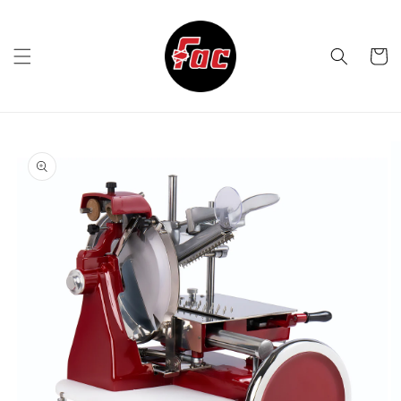
Vai
direttamente
ai contenuti
Carrell
Passa alle
informazioni
sul prodotto