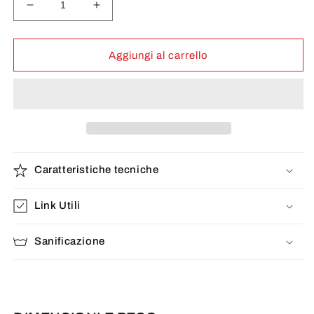
Diminuisci
Aumenta
quantità
quantità
per
per
250
250
Aggiungi al carrello
VO
VO
Caratteristiche tecniche
Link Utili
Sanificazione