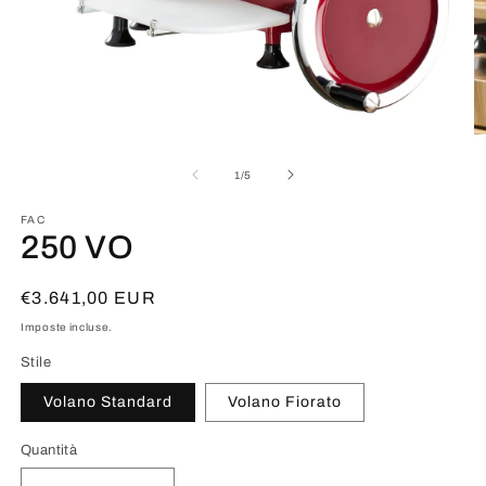
Apri
Ap
contenuti
co
multimediali
mu
su
1
/
5
1
3
in
in
FAC
finestra
fi
250 VO
modale
m
Prezzo
€3.641,00 EUR
di
Imposte incluse.
listino
Stile
Volano Standard
Volano Fiorato
Quantità