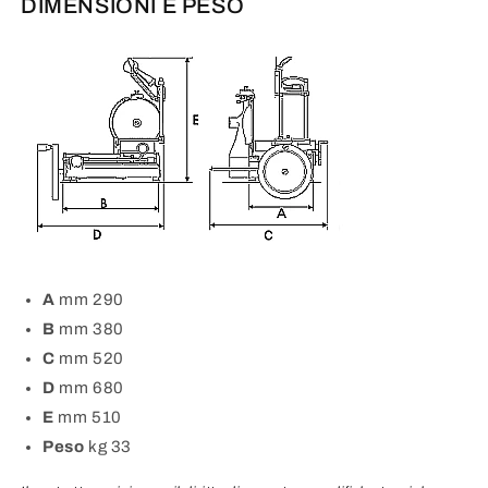
DIMENSIONI E PESO
A
mm 290
B
mm 380
C
mm 520
D
mm 680
E
mm 510
Peso
kg 33