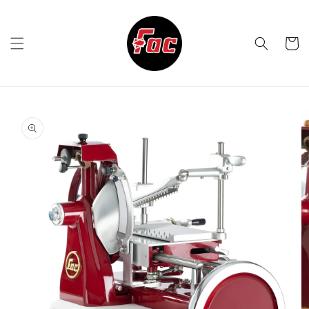
Vai
direttamente
ai contenuti
Carrell
Passa alle
informazioni
sul prodotto